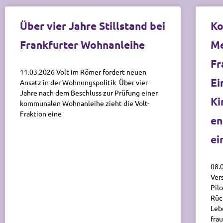
Über vier Jahre Stillstand bei
Ko
Frankfurter Wohnanleihe
Me
Fr
11.03.2026 Volt im Römer fordert neuen
Ei
Ansatz in der Wohnungspolitik Über vier
Jahre nach dem Beschluss zur Prüfung einer
Ki
kommunalen Wohnanleihe zieht die Volt-
Fraktion eine
en
ei
08.
Ver
Pil
Rüc
Leb
fra