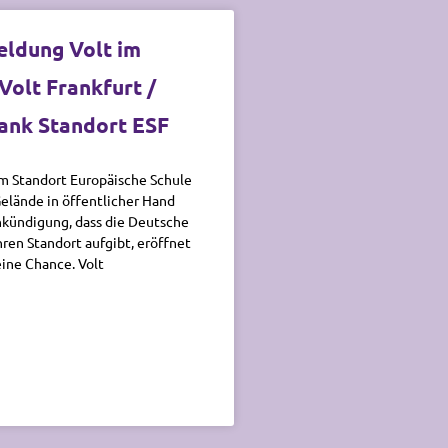
ldung Volt im
Volt Frankfurt /
ank Standort ESF
 Standort Europäische Schule
lände in öffentlicher Hand
nkündigung, dass die Deutsche
ren Standort aufgibt, eröffnet
eine Chance. Volt