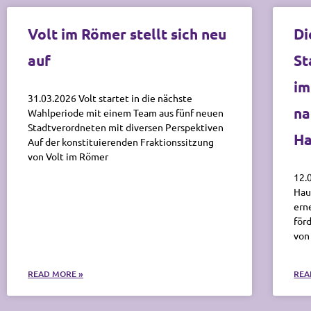
Volt im Römer stellt sich neu
Di
auf
St
im
31.03.2026 Volt startet in die nächste
na
Wahlperiode mit einem Team aus fünf neuen
Stadtverordneten mit diversen Perspektiven
Ha
Auf der konstituierenden Fraktionssitzung
von Volt im Römer
12.
Hau
ern
för
von
READ MORE »
REA