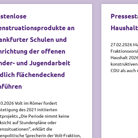
stenlose
Presses
nstruationsprodukte an
Haushalt
ankfurter Schulen und
27.02.2026 Ma
nrichtung der offenen
Fraktionsvors
Haushalt 2026
nder- und Jugendarbeit
konstruktiven
CDU als auch 
dlich flächendeckend
nführen
03.2026 Volt im Römer fordert
stetigung des 2021 initiierten
otprojekts „Die Periode nimmt keine
ksicht auf Stundenpläne oder
enssituationen“, erklärt die
uenpolitische Sprecherin der Volt-Fraktion,