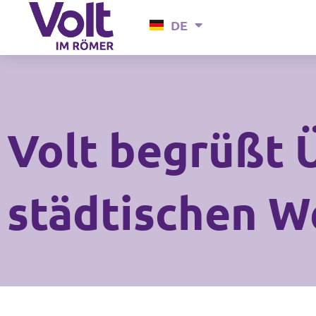
Zum
DE
EN
Inhalt
springen
Volt begrüßt 
städtischen W