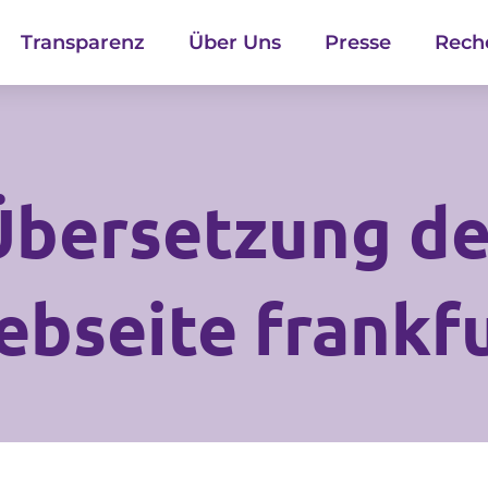
Transparenz
Über Uns
Presse
Rech
Übersetzung de
ebseite frankf