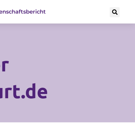
enschaftsbericht
r
urt.de